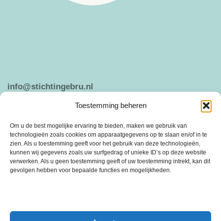
info@stichtingebru.nl
Toestemming beheren
Weergeven op Google Maps
Om u de best mogelijke ervaring te bieden, maken we gebruik van
technologieën zoals cookies om apparaatgegevens op te slaan en/of in te
zien. Als u toestemming geeft voor het gebruik van deze technologieën,
kunnen wij gegevens zoals uw surfgedrag of unieke ID’s op deze website
ANBI
PRIVACY VERKLARING
verwerken. Als u geen toestemming geeft of uw toestemming intrekt, kan dit
gevolgen hebben voor bepaalde functies en mogelijkheden.
Stichting Ebru is een vrijwilligersorganisatie die is ontstaan in 2005 uit de
behoefte om sociale cohesie en saamhorigheid te bevorderen.