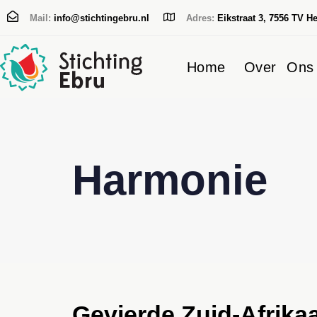
Mail:
info@stichtingebru.nl
Adres:
Eikstraat 3, 7556 TV H
Home
Over Ons
Typ en druk op Enter
Harmonie
Gevierde Zuid-Afrikaa