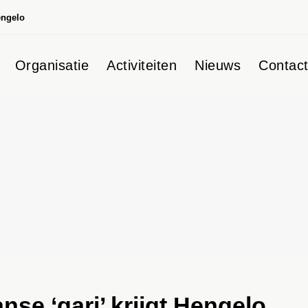
engelo
Organisatie
Activiteiten
Nieuws
Contac
nse ‘qari’ krijgt Hengelo