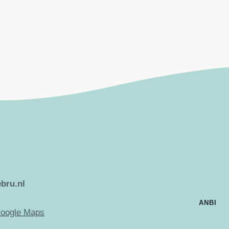
bru.nl
ANBI
oogle Maps