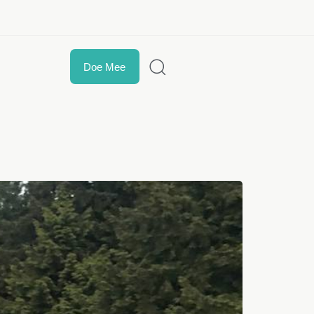
t
Doe Mee