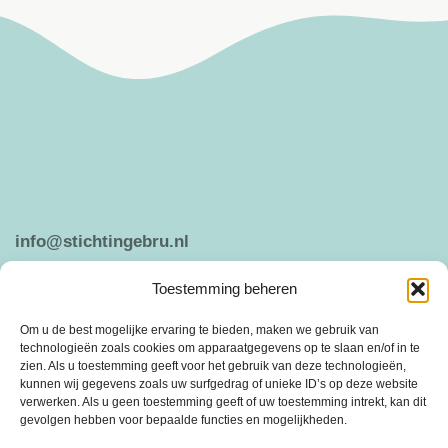
info@stichtingebru.nl
Toestemming beheren
Weergeven op Google Maps
Om u de best mogelijke ervaring te bieden, maken we gebruik van
technologieën zoals cookies om apparaatgegevens op te slaan en/of in te
zien. Als u toestemming geeft voor het gebruik van deze technologieën,
kunnen wij gegevens zoals uw surfgedrag of unieke ID’s op deze website
ANBI
PRIVACY VERKLARING
verwerken. Als u geen toestemming geeft of uw toestemming intrekt, kan dit
gevolgen hebben voor bepaalde functies en mogelijkheden.