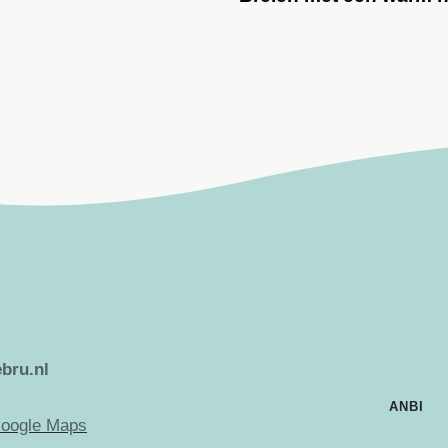
bru.nl
ANBI
oogle Maps