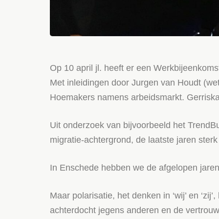
Op 10 april jl. heeft er een Werkbijeenkoms
Met inleidingen door Jurgen van Houdt (we
Hoemakers namens arbeidsmarkt. Gerriska
Uit onderzoek van bijvoorbeeld het TrendBu
migratie-achtergrond, de laatste jaren ster
In Enschede hebben we de afgelopen jare
Maar polarisatie, het denken in ‘wij’ en ‘zi
achterdocht jegens anderen en de vertrouw