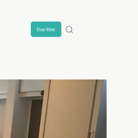
t
Doe Mee