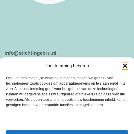
info@stichtingebru.nl
Toestemming beheren
Weergeven op Google Maps
Om u de best mogelijke ervaring te bieden, maken we gebruik van
technologieën zoals cookies om apparaatgegevens op te slaan en/of in te
zien. Als u toestemming geeft voor het gebruik van deze technologieën,
kunnen wij gegevens zoals uw surfgedrag of unieke ID’s op deze website
ANBI
PRIVACY VERKLARING
verwerken. Als u geen toestemming geeft of uw toestemming intrekt, kan dit
gevolgen hebben voor bepaalde functies en mogelijkheden.
Stichting Ebru is een vrijwilligersorganisatie die is ontstaan in 2005 uit de
behoefte om sociale cohesie en saamhorigheid te bevorderen.