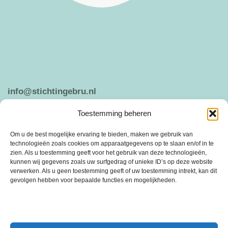
info@stichtingebru.nl
Toestemming beheren
Weergeven op Google Maps
Om u de best mogelijke ervaring te bieden, maken we gebruik van
technologieën zoals cookies om apparaatgegevens op te slaan en/of in te
zien. Als u toestemming geeft voor het gebruik van deze technologieën,
kunnen wij gegevens zoals uw surfgedrag of unieke ID’s op deze website
ANBI
PRIVACY VERKLARING
verwerken. Als u geen toestemming geeft of uw toestemming intrekt, kan dit
gevolgen hebben voor bepaalde functies en mogelijkheden.
Stichting Ebru is een vrijwilligersorganisatie die is ontstaan in 2005 uit de
behoefte om sociale cohesie en saamhorigheid te bevorderen.