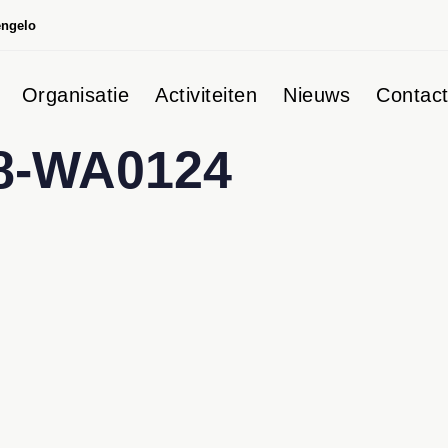
engelo
Organisatie
Activiteiten
Nieuws
Contac
8-WA0124