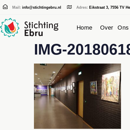
Mail:
info@stichtingebru.nl
Adres:
Eikstraat 3, 7556 TV H
Home
Over Ons
IMG-2018061
Typ en druk op Enter