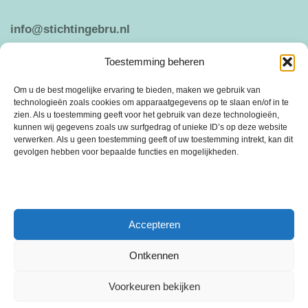
info@stichtingebru.nl
Toestemming beheren
Weergeven op Google Maps
Om u de best mogelijke ervaring te bieden, maken we gebruik van
technologieën zoals cookies om apparaatgegevens op te slaan en/of in te
zien. Als u toestemming geeft voor het gebruik van deze technologieën,
kunnen wij gegevens zoals uw surfgedrag of unieke ID’s op deze website
ANBI
PRIVACY VERKLARING
verwerken. Als u geen toestemming geeft of uw toestemming intrekt, kan dit
gevolgen hebben voor bepaalde functies en mogelijkheden.
Stichting Ebru is een vrijwilligersorganisatie die is ontstaan in 2005 uit de
behoefte om sociale cohesie en saamhorigheid te bevorderen.
Accepteren
Ontkennen
Voorkeuren bekijken