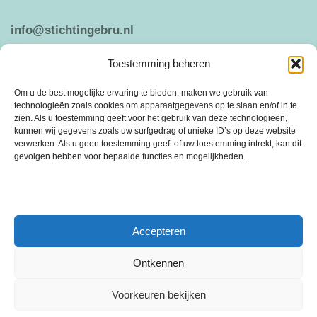
info@stichtingebru.nl
Toestemming beheren
Weergeven op Google Maps
Om u de best mogelijke ervaring te bieden, maken we gebruik van
technologieën zoals cookies om apparaatgegevens op te slaan en/of in te
zien. Als u toestemming geeft voor het gebruik van deze technologieën,
kunnen wij gegevens zoals uw surfgedrag of unieke ID’s op deze website
ANBI
PRIVACY VERKLARING
verwerken. Als u geen toestemming geeft of uw toestemming intrekt, kan dit
gevolgen hebben voor bepaalde functies en mogelijkheden.
Stichting Ebru is een vrijwilligersorganisatie die is ontstaan in 2005 uit de
behoefte om sociale cohesie en saamhorigheid te bevorderen.
Accepteren
Ontkennen
Voorkeuren bekijken