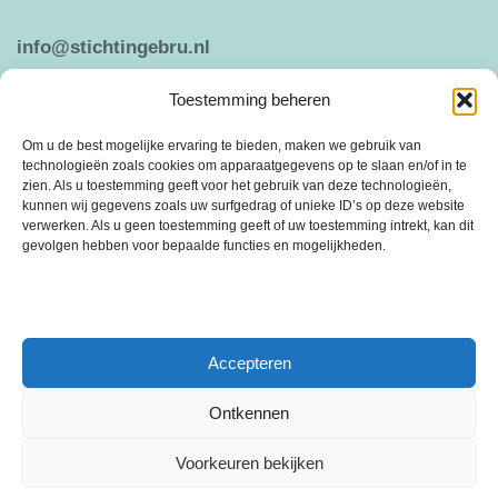
info@stichtingebru.nl
Toestemming beheren
Weergeven op Google Maps
Om u de best mogelijke ervaring te bieden, maken we gebruik van
technologieën zoals cookies om apparaatgegevens op te slaan en/of in te
zien. Als u toestemming geeft voor het gebruik van deze technologieën,
kunnen wij gegevens zoals uw surfgedrag of unieke ID’s op deze website
ANBI
PRIVACY VERKLARING
verwerken. Als u geen toestemming geeft of uw toestemming intrekt, kan dit
gevolgen hebben voor bepaalde functies en mogelijkheden.
Stichting Ebru is een vrijwilligersorganisatie die is ontstaan in 2005 uit de
behoefte om sociale cohesie en saamhorigheid te bevorderen.
Accepteren
Ontkennen
Voorkeuren bekijken