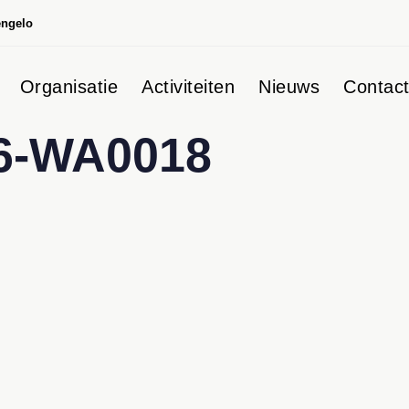
engelo
Organisatie
Activiteiten
Nieuws
Contac
6-WA0018