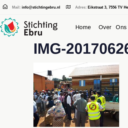
Mail:
info@stichtingebru.nl
Adres:
Eikstraat 3, 7556 TV H
Home
Over Ons
IMG-2017062
Typ en druk op Enter