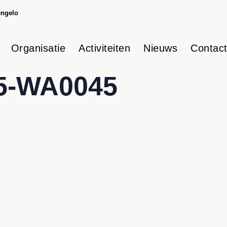
engelo
Organisatie
Activiteiten
Nieuws
Contac
5-WA0045