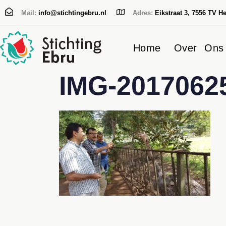
Mail:
info@stichtingebru.nl
Adres:
Eikstraat 3, 7556 TV H
Home
Over Ons
IMG-2017062
Typ en druk op Enter