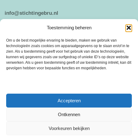
info@stichtingebru.nl
Toestemming beheren
Weergeven op Google Maps
Om u de best mogelijke ervaring te bieden, maken we gebruik van
technologieën zoals cookies om apparaatgegevens op te slaan en/of in te
zien. Als u toestemming geeft voor het gebruik van deze technologieën,
kunnen wij gegevens zoals uw surfgedrag of unieke ID’s op deze website
ANBI
PRIVACY VERKLARING
verwerken. Als u geen toestemming geeft of uw toestemming intrekt, kan dit
gevolgen hebben voor bepaalde functies en mogelijkheden.
Stichting Ebru is een vrijwilligersorganisatie die is ontstaan in 2005 uit de
behoefte om sociale cohesie en saamhorigheid te bevorderen.
Accepteren
Ontkennen
Voorkeuren bekijken