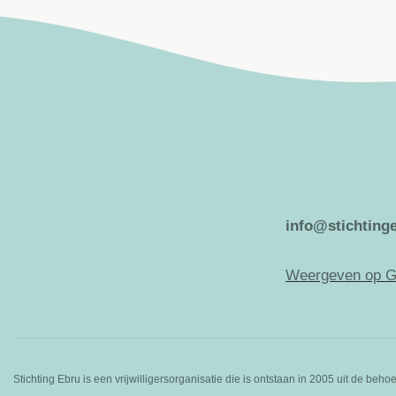
info@stichtinge
Weergeven op G
Stichting Ebru is een vrijwilligersorganisatie die is ontstaan in 2005 uit de be