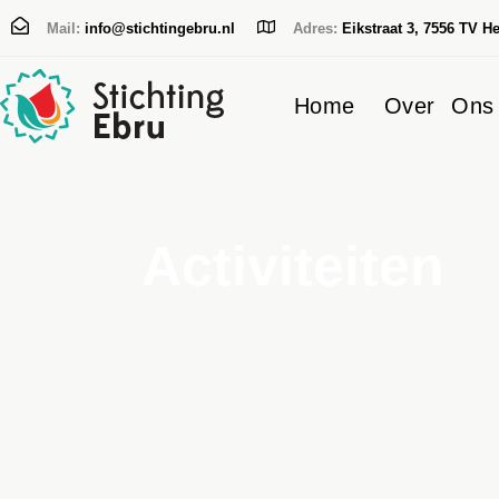
Mail:
info@stichtingebru.nl
Adres:
Eikstraat 3, 7556 TV H
Home
Over Ons
Typ en druk op Enter
Activiteiten