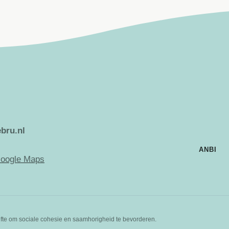
bru.nl
ANBI
oogle Maps
hoefte om sociale cohesie en saamhorigheid te bevorderen.